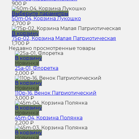
можно
имеет
900
₽
выбрать
несколько
на
вариаций.
Этот
Выберите параметры
странице
Опции
товар
50m-04, Корзина Лукошко
товара.
можно
имеет
2,700
₽
выбрать
несколько
на
вариаций.
В корзину
странице
Опции
75p-02, Корзина Малая Патриотическая
товара.
можно
1,700
₽
выбрать
Недавно просмотренные товары
на
странице
В корзину
товара.
Новинка!
25a-01, Флоретка
2,000
₽
В корзину
Новинка!
110p-16, Венок Патриотический
3,000
₽
В корзину
Новинка!
45m-04, Корзина Полянка
2,200
₽
В корзину
Новинка!