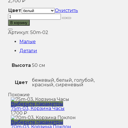
2,700
₽
Цвет
Очистить
Количество
товара
В корзину
50m-
02,
Артикул:
50m-02
Корзина
Лукошко
Малые
Детали
Высота
50 см
бежевый, белый, голубой,
Цвет
красный, сиреневый
Похожие
Этот
Выберите параметры
товар
75m-03, Корзина Часы
имеет
1,700
₽
несколько
вариаций.
Этот
Выберите параметры
Опции
товар
70m-03, Корзина Поклон