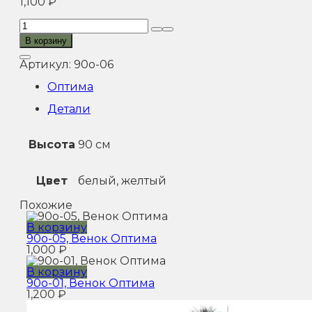
1,100
₽
Количество
товара
В корзину
90o-
06,
Артикул:
90o-06
Венок
Оптима
Оптима
Детали
Высота
90 см
Цвет
белый, желтый
Похожие
В корзину
90o-05, Венок Оптима
1,000
₽
В корзину
90o-01, Венок Оптима
1,200
₽